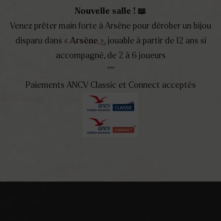
Nouvelle salle ! 📖
s données personnelles col
Venez prêter main forte à Arsène pour dérober un bijou
disparu dans
« Arsène »
, jouable à partir de 12 ans si
accompagné, de 2 à 6 joueurs
***
sur notre site web, les données inscrites dans le formulair
Paiements ANCV Classic et Connect acceptés
e votre navigateur sont collectés pour nous aider à la détec
tir de votre adresse de messagerie (également appelée hash
sez ce dernier. Les clauses de confidentialité du service Gravat
près validation de votre commentaire, votre photo de profil 