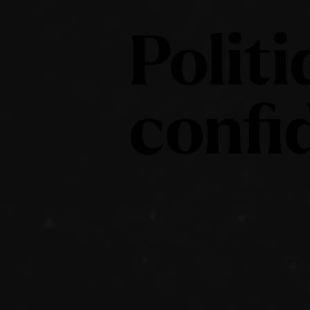
Polit
confi