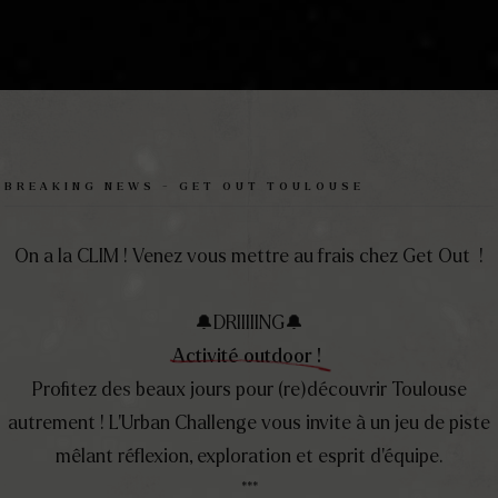
, FÉDÉREZ, CÉ
BREAKING NEWS - GET OUT TOULOUSE
Chez vous ou chez nous,
On a la CLIM ! Venez vous mettre au frais chez Get Out !
ode séminaire ou en mode cock
yez acteurs de votre team build
🔔​​​​DRIIIIING🔔​​
immersif
Activité outdoor !
Profitez des beaux jours pour (re)découvrir Toulouse
autrement ! L’Urban Challenge vous invite à un jeu de piste
mêlant réflexion, exploration et esprit d’équipe.
***