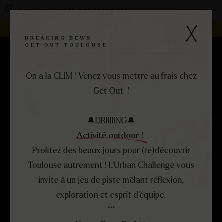
Panneau de gestion des cookies
Changer de centre
VOUS ÊTES À
GET OUT TOULOUSE
REJOIGNEZ LA FAMILLE -
DEVENEZ FRANCHISÉ !
BREAKING NEWS -
GET OUT TOULOUSE
RÉSERVEZ
MENU
FERMER
On a la CLIM ! Venez vous mettre au frais chez
Get Out !
🔔​​​​DRIIIIING🔔​​
Activité outdoor !
Profitez des beaux jours pour (re)découvrir
Toulouse autrement ! L’Urban Challenge vous
invite à un jeu de piste mêlant réflexion,
exploration et esprit d’équipe.
***