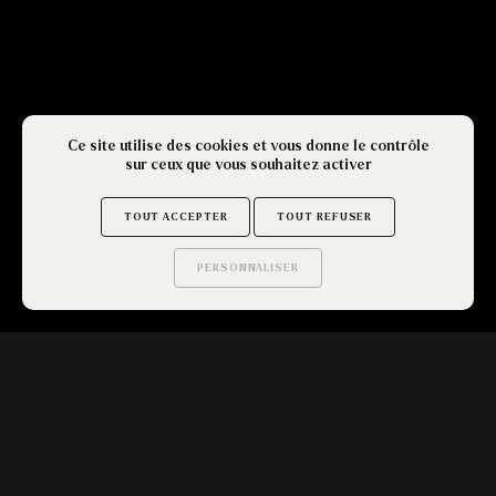
Ce site utilise des cookies et vous donne le contrôle
sur ceux que vous souhaitez activer
TOUT ACCEPTER
TOUT REFUSER
PERSONNALISER
Saurez-vous trouver
les secrets de ce site ?
LES CLÉS DE VOTRE