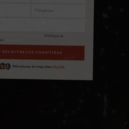
t ce formulaire, j'accepte la
Politique de
lité
de Get Out.*
Découvrez si vous êtes
éligible